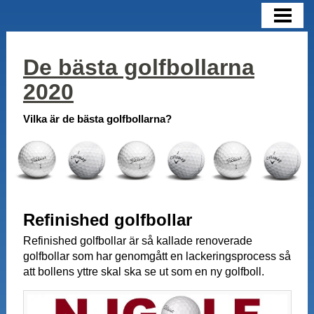
DE BÄSTA GOLFBOLLARNA 2020
GOLFBOLLAR 2019-2020
De bästa golfbollarna
VÄLJA GOLFBOLL
2020
GOLFBOLLSMÄRKEN
Vilka är de bästa golfbollarna?
GOLFBOLLSMODELLER
BEGAGNADE GOLFBOLLAR
REFINISHED
Refinished golfbollar
PROFFSENS VAL
Refinished golfbollar är så kallade renoverade
golfbollar som har genomgått en lackeringsprocess så
att bollens yttre skal ska se ut som en ny golfboll.