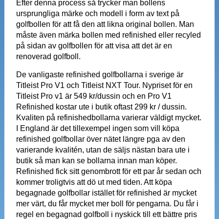
Efter denna process så trycker man bollens
ursprungliga märke och modell i form av text på
golfbollen för att få den att likna original bollen. Man
måste även märka bollen med refinished eller recyled
på sidan av golfbollen för att visa att det är en
renoverad golfboll.
De vanligaste refinished golfbollarna i sverige är
Titleist Pro V1 och Titleist NXT Tour. Nypriset för en
Titleist Pro v1 är 549 kr/dussin och en Pro V1
Refinished kostar ute i butik oftast 299 kr / dussin.
Kvaliten på refinishedbollarna varierar väldigt mycket.
I England är det tillexempel ingen som vill köpa
refinished golfbollar över nätet längre pga av den
varierande kvalitén, utan de säljs nästan bara ute i
butik så man kan se bollarna innan man köper.
Refinished fick sitt genombrott för ett par år sedan och
kommer troligtvis att dö ut med tiden. Att köpa
begagnade golfbollar istället för refinished är mycket
mer värt, du får mycket mer boll för pengarna. Du får i
regel en begagnad golfboll i nyskick till ett bättre pris