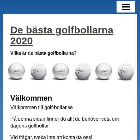
DE BÄSTA GOLFBOLLARNA 2020
GOLFBOLLAR 2019-2020
De bästa golfbollarna
VÄLJA GOLFBOLL
2020
GOLFBOLLSMÄRKEN
Vilka är de bästa golfbollarna?
GOLFBOLLSMODELLER
BEGAGNADE GOLFBOLLAR
REFINISHED
Välkommen
PROFFSENS VAL
Välkommen till golf-bollar.se
På denna sidan finner du allt du behöver veta om
dagens golfbollar.
Vid frågar, tveka inte att kontakta oss!